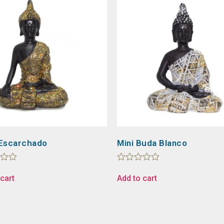
Escarchado
Mini Buda Blanco
Rated
0
cart
Add to cart
out
of
5