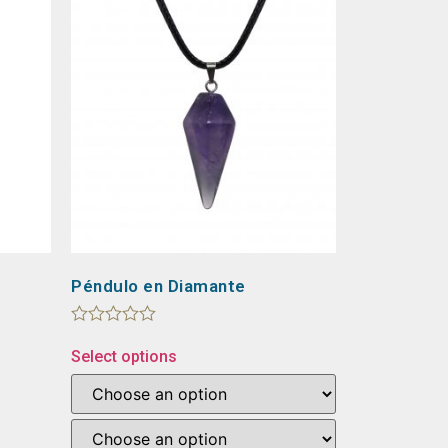
Péndulo en Diamante
Rated
0
Select options
out
of
5