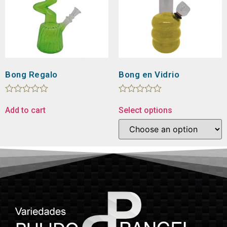
Bong Regalo
Bong en Vidrio
Rated
Rated
0
0
Add to cart
Select options
out
out
of
of
5
5