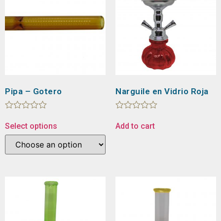
Pipa – Gotero
Narguile en Vidrio Roja
Rated
Rated
0
0
Select options
Add to cart
out
out
of
of
5
5