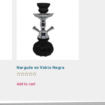
Narguile en Vidrio Negra
Rated
0
Add to cart
out
of
5