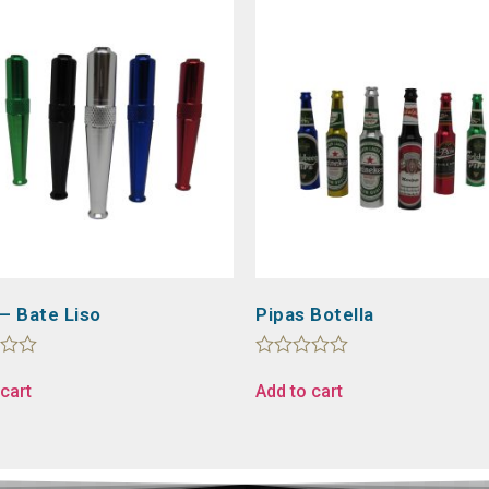
– Bate Liso
Pipas Botella
Rated
0
cart
Add to cart
out
of
5