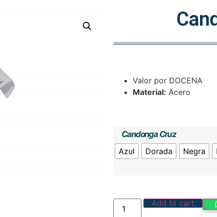
Cand
Valor por DOCENA
Material:
Acero
Candonga Cruz
Azul
Dorada
Negra
Add to cart