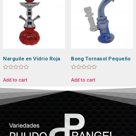
Narguile en Vidrio Roja
Bong Tornasol Pequeño
Rated
Rated
0
0
Add to cart
Add to cart
out
out
of
of
5
5