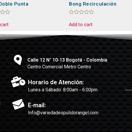
Doble Punta
Bong Recirculación
Rated
0
cart
Add to cart
out
of
5
Calle 12 N° 10-13 Bogotá - Colombia
Centro Comercial Metro Centro
Horario de Atención:
Lunes a Sábado: 8:00am - 6:00pm
s
E-mail:
Info@variedadespulidorangel.com