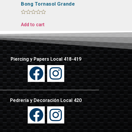
Bong Tornasol Grande
Rated
0
Add to cart
out
of
5
Piercing y Papers Local 418-419
Pedrería y Decoración Local 420