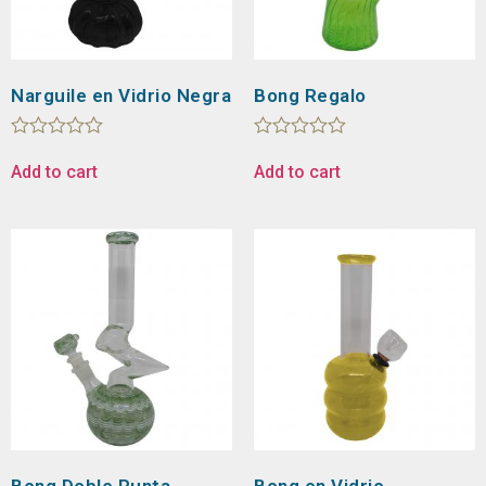
Narguile en Vidrio Negra
Bong Regalo
Rated
Rated
0
0
Add to cart
Add to cart
out
out
of
of
5
5