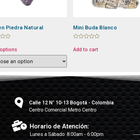
en Piedra Natural
Mini Buda Blanco
Rated
0
 options
Add to cart
out
of
5
Calle 12 N° 10-13 Bogotá - Colombia
Centro Comercial Metro Centro
Horario de Atención:
Lunes a Sábado: 8:00am - 6:00pm