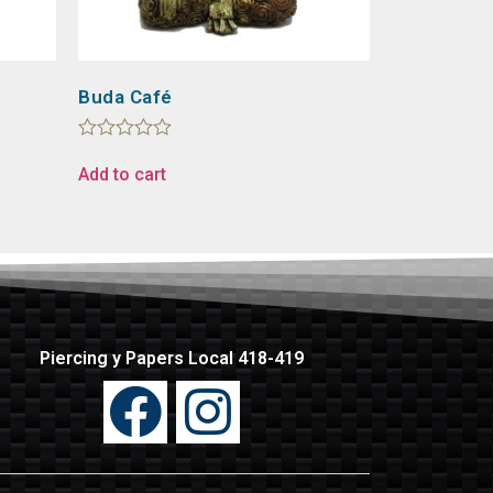
Buda Café
Rated
0
Add to cart
out
of
5
Piercing y Papers Local 418-419