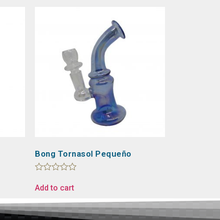
Bong Tornasol Pequeño
Rated
0
Add to cart
out
of
5