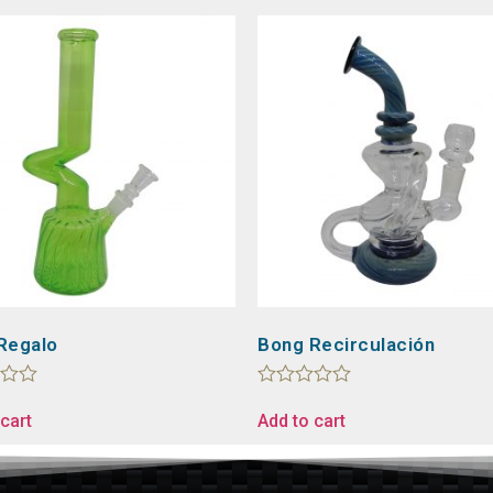
Regalo
Bong Recirculación
Rated
0
cart
Add to cart
out
of
5