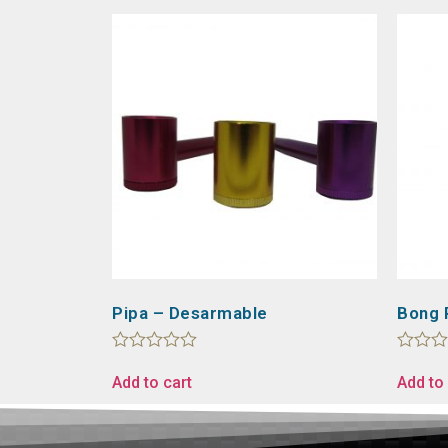
Pipa – Desarmable
Bong 
Rated
Rated
0
0
Add to cart
Add to 
out
out
of
of
5
5