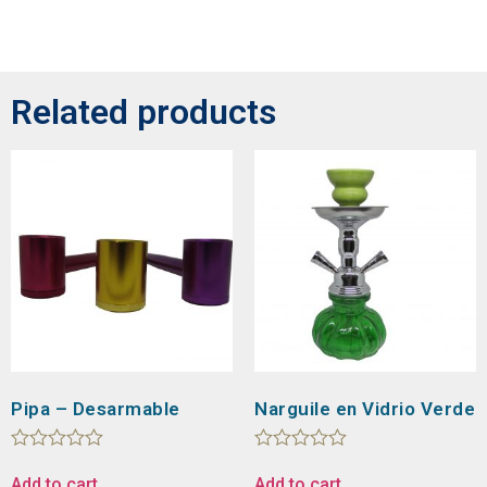
Related products
Pipa – Desarmable
Narguile en Vidrio Verde
Rated
Rated
0
0
Add to cart
Add to cart