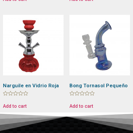
out
out
of
of
5
5
Narguile en Vidrio Roja
Bong Tornasol Pequeño
Rated
Rated
0
0
Add to cart
Add to cart
out
out
of
of
5
5