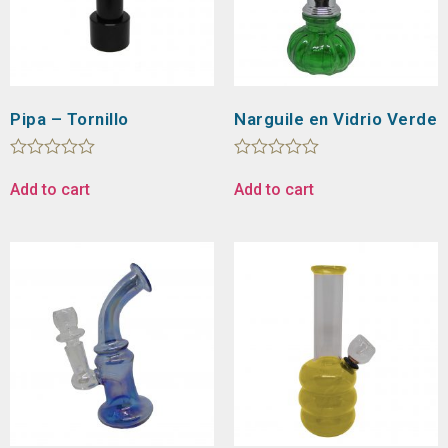
Pipa – Tornillo
Narguile en Vidrio Verde
Rated
Rated
0
0
Add to cart
Add to cart
out
out
of
of
5
5