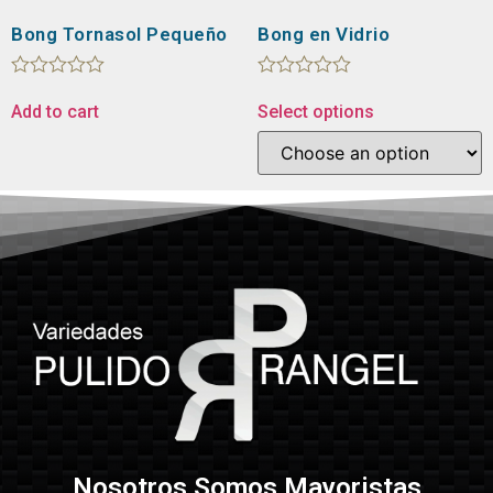
Bong Tornasol Pequeño
Bong en Vidrio
Rated
Rated
0
0
Add to cart
Select options
out
out
of
of
5
5
Nosotros Somos Mayoristas