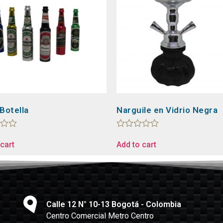
Botella
Narguile en Vidrio Negra
Rated
0
cart
Add to cart
out
of
5
Calle 12 N° 10-13 Bogotá - Colombia
Centro Comercial Metro Centro