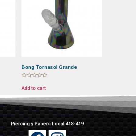
Bong Tornasol Grande
Rated
0
Add to cart
out
of
5
Piercing y Papers Local 418-419