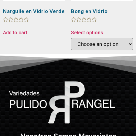
Narguile en Vidrio Verde
Bong en Vidrio
Rated
Rated
0
0
Add to cart
Select options
out
out
of
of
5
5