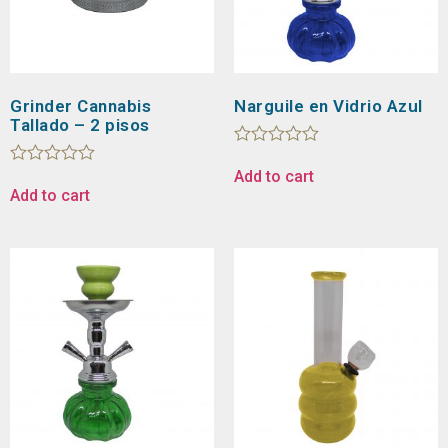
Grinder Cannabis
Narguile en Vidrio Azul
Tallado – 2 pisos
Rated
0
Add to cart
Rated
out
0
Add to cart
of
out
5
of
5