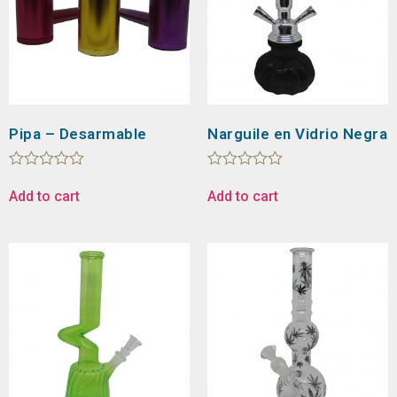
Pipa – Desarmable
Narguile en Vidrio Negra
Rated
Rated
0
0
Add to cart
Add to cart
out
out
of
of
5
5