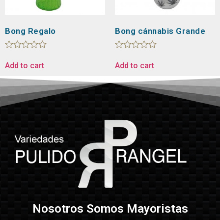
Bong Regalo
Bong cánnabis Grande
Rated
Rated
0
0
Add to cart
Add to cart
out
out
of
of
5
5
Nosotros Somos Mayoristas