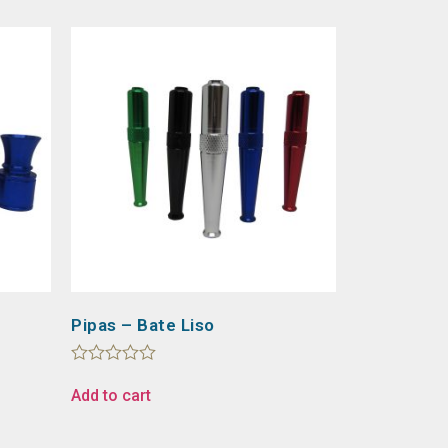
Pipas – Bate Liso
Rated
0
Add to cart
out
of
5