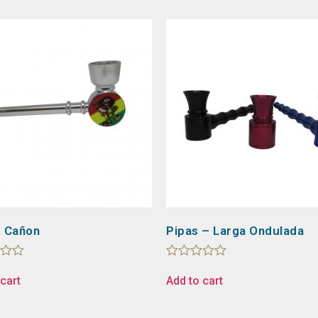
– Cañon
Pipas – Larga Ondulada
Rated
0
cart
Add to cart
out
of
5