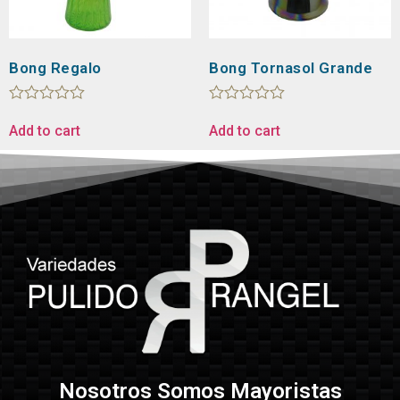
Bong Regalo
Bong Tornasol Grande
Rated
Rated
0
0
Add to cart
Add to cart
out
out
of
of
5
5
Nosotros Somos Mayoristas