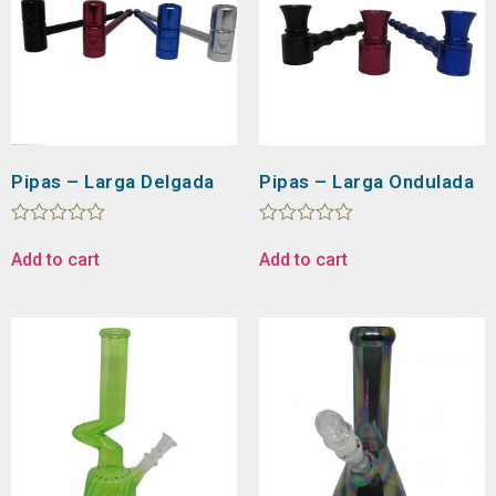
Pipas – Larga Delgada
Pipas – Larga Ondulada
Rated
Rated
0
0
Add to cart
Add to cart
out
out
of
of
5
5