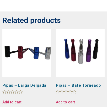
Related products
Pipas – Larga Delgada
Pipas – Bate Torneado
Rated
Rated
0
0
Add to cart
Add to cart
out
out