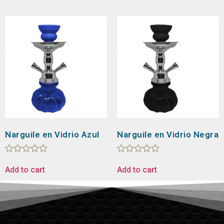
of
of
5
5
Narguile en Vidrio Azul
Narguile en Vidrio Negra
Rated
Rated
0
0
Add to cart
Add to cart
out
out
of
of
5
5