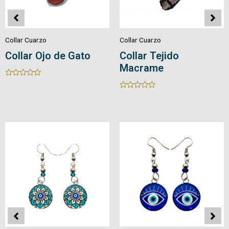
Collar Cuarzo
Collar Cuarzo
Collar Ojo de Gato
Collar Tejido
Macrame
Rated
0
Rated
out
0
of
out
5
of
5