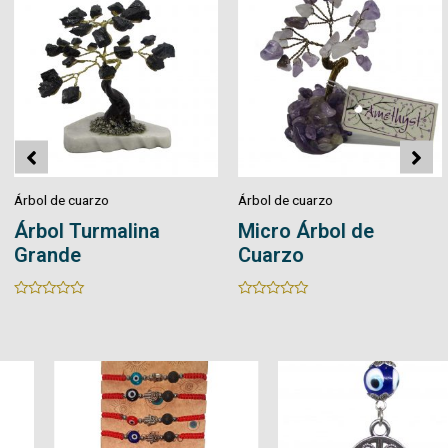
Árbol de cuarzo
Árbol de cuarzo
Árbol Turmalina
Micro Árbol de
Grande
Cuarzo
Rated
Rated
0
0
out
out
of
of
5
5