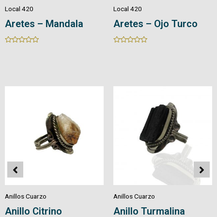
Local 420
Local 420
Aretes – Mandala
Aretes – Ojo Turco
Rated
Rated
0
0
out
out
of
of
5
5
Anillos Cuarzo
Anillos Cuarzo
Anillo Citrino
Anillo Turmalina