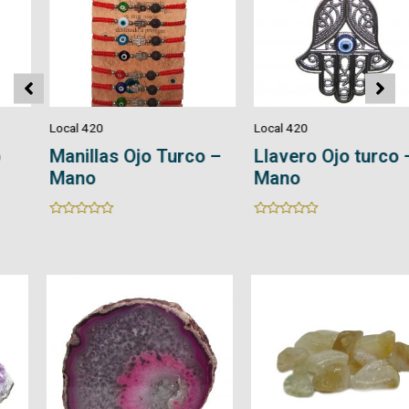
Local 420
Local 420
Manillas Ojo Turco –
Llavero Ojo turco –
Mano
Mano
Rated
Rated
0
0
out
out
of
of
5
5