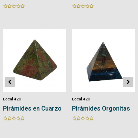
Rated
Rated
0
0
out
out
of
of
5
5
Local 420
Local 420
Pirámides en Cuarzo
Pirámides Orgonitas
Rated
Rated
0
0
out
out
of
of