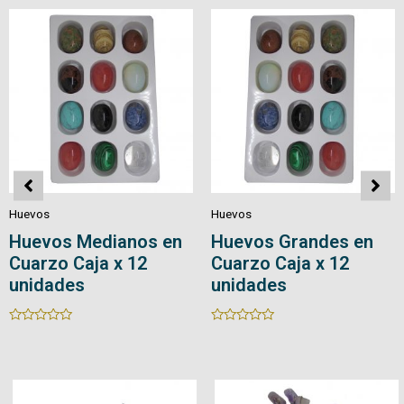
5
5
Huevos
Huevos
Huevos Medianos en
Huevos Grandes en
Cuarzo Caja x 12
Cuarzo Caja x 12
unidades
unidades
Rated
Rated
0
0
out
out
of
of
5
5