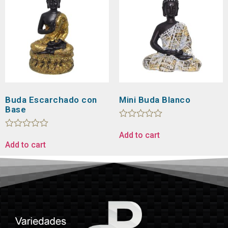
Buda Escarchado con
Mini Buda Blanco
Base
Rated
0
Add to cart
Rated
out
0
Add to cart
of
out
5
of
5