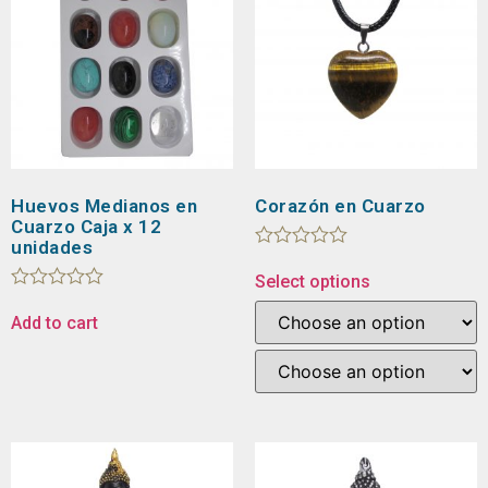
Huevos Medianos en
Corazón en Cuarzo
Cuarzo Caja x 12
unidades
Rated
0
Select options
out
Rated
of
0
Add to cart
5
out
of
5