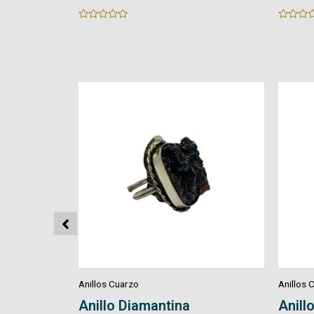
Rated
Rated
0
0
out
out
of
of
5
5
Anillos Cuarzo
Anillos 
Anillo Crisocola
Anillo