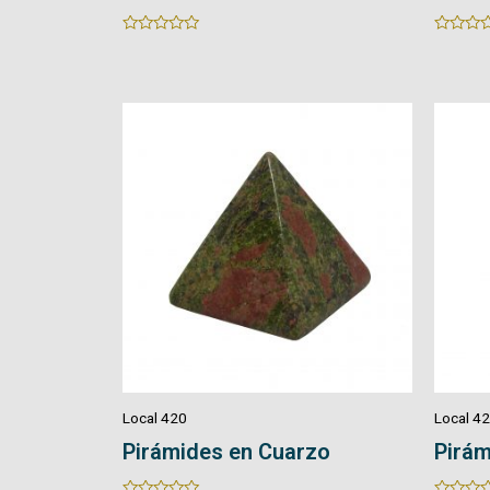
Rated
Rated
0
0
out
out
of
of
5
5
Local 420
Local 4
Pirámides en Cuarzo
Pirám