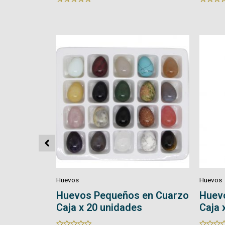
Rated
Rated
0
0
out
out
of
of
5
5
Huevos
Huevos
en Cuarzo
Huevos Medianos en Cuarzo
Huev
Caja x 12 unidades
Caja 