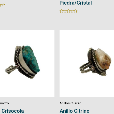
Piedra/Cristal
Rated
0
out
of
5
Cuarzo
Anillos Cuarzo
 Citrino
Anillo Turmalina