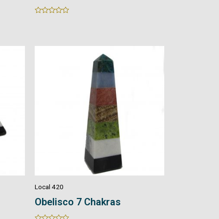
Rated
Rated
0
0
out
out
of
of
5
5
Local 420
Obelisco 7 Chakras