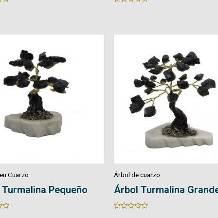
0
out
of
5
 cuarzo
Árbol de cuarzo
 Turmalina Grande
Micro Árbol de Cuarzo
Rated