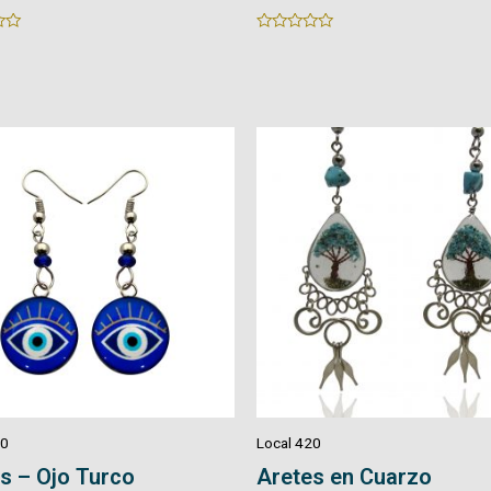
Rated
0
out
of
5
20
Local 420
s – Ojo Turco
Aretes en Cuarzo