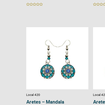
Rated
Rated
0
0
out
out
of
of
5
5
Local 420
Local 4
Aretes – Mandala
Arete