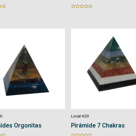
Rated
0
out
of
5
20
Local 420
ides Orgonitas
Pirámide 7 Chakras