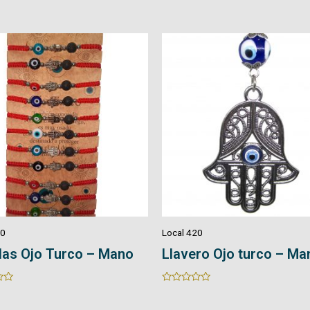
0
out
of
5
20
Local 420
ro Ojo turco – Mano
Manillas – Cuarzo
Rated
0
out