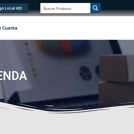
go Local 420
i Cuenta
0
No produ
IENDA