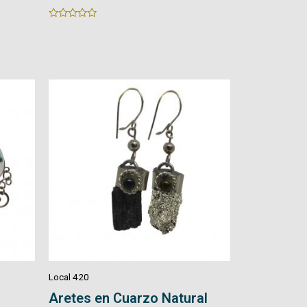
Rated
Rated
0
0
out
out
of
of
5
5
Local 420
Aretes en Cuarzo Natural