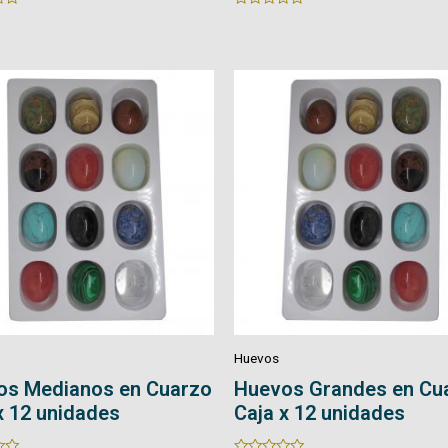
Rated
0
out
of
5
Huevos
os Grandes en Cuarzo
Huevos en Cuarzo con
x 12 unidades
Rated