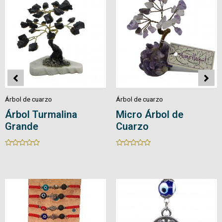
Árbol de cuarzo
Árbol de cuarzo
Árbol de Cuarzo
Bonsái Pirita Pequeño
Rated
Rated
0
0
out
out
of
of
5
5