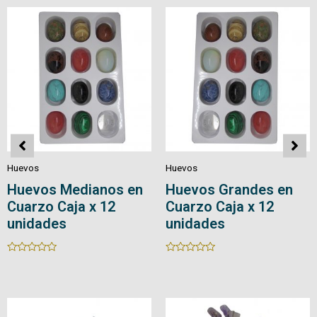
5
5
Huevos
Huevos
Huevos en Cuarzo
Huevos en Cuarzo
con Base
Rated
0
Rated
out
0
of
out
5
of
5