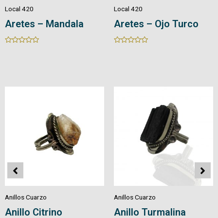
Local 420
Local 420
Aretes en Cuarzo
Aretes en Cuarzo
Piedra/Cristal
Natural
Rated
Rated
0
0
out
out
of
of
5
5
Anillos Cuarzo
Anillos Cuarzo
Anillo Pirita
Anillo Amatista