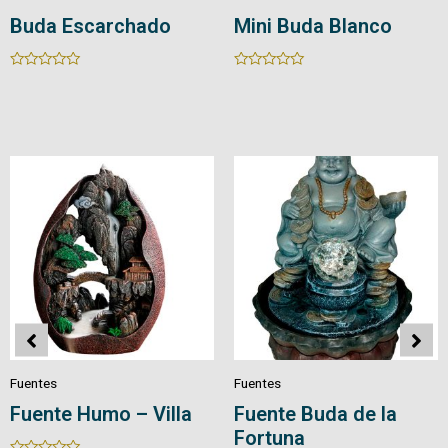
Buda Escarchado
Mini Buda Blanco
Rated
Rated
0
0
out
out
of
of
5
5
Fuentes
Fuentes
Fuente Humo – Villa
Fuente Buda de la
Fortuna