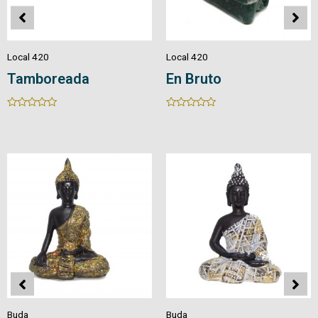
Local 420
Local 420
Drusa
Ágata Natural
Rated
Rated
0
0
out
out
of
of
5
5
Buda
Buda