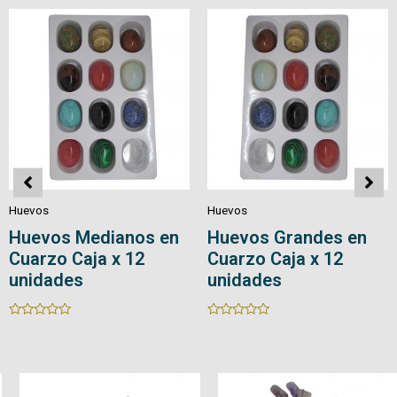
5
5
Huevos
Huevos
Huevos Medianos en
Huevos Grandes en
Cuarzo Caja x 12
Cuarzo Caja x 12
unidades
unidades
Rated
Rated
0
0
out
out
of
of
5
5