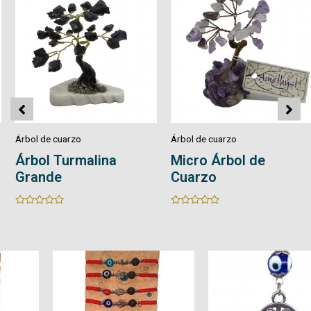
Árbol de cuarzo
Árbol de cuarzo
Árbol Turmalina
Micro Árbol de
Grande
Cuarzo
Rated
Rated
0
0
out
out
of
of
5
5