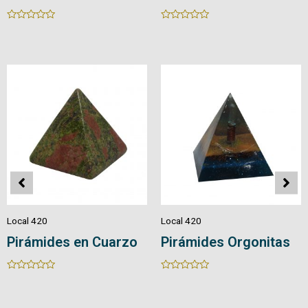
Rated
Rated
0
0
out
out
of
of
5
5
Local 420
Local 420
Pirámides en Cuarzo
Pirámides Orgonitas
Rated
Rated
0
0
out
out
of
of