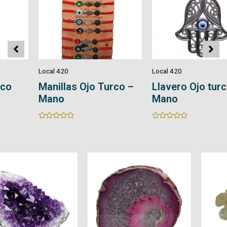
Local 420
Local 420
Manillas Ojo Turco –
Llavero Ojo turco –
Mano
Mano
Rated
Rated
0
0
out
out
of
of
5
5