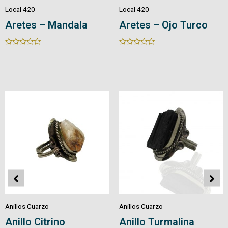
Local 420
Local 420
Aretes – Mandala
Aretes – Ojo Turco
Rated
Rated
0
0
out
out
of
of
5
5
Anillos Cuarzo
Anillos Cuarzo
Anillo Citrino
Anillo Turmalina