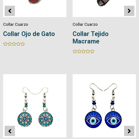
Collar Cuarzo
Collar Cuarzo
Collar Ojo de Gato
Collar Tejido
Macrame
Rated
0
Rated
out
0
of
out
5
of
5