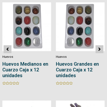
5
5
Huevos
Huevos
Huevos en Cuarzo
Huevos en Cuarzo
con Base
Rated
0
Rated
out
0
of
out
5
of
5