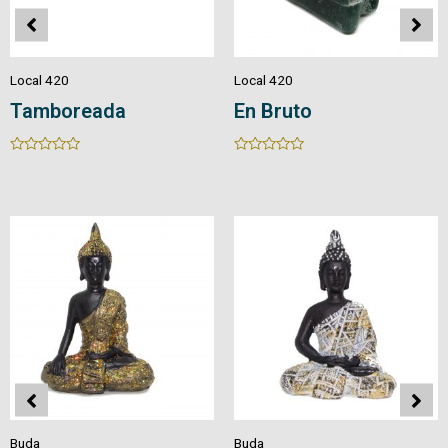
Local 420
Local 420
En Bruto
Drusa
Rated
Rated
0
0
out
out
of
of
5
5
Buda
Buda