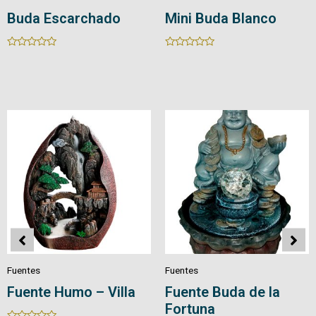
Buda Escarchado
Mini Buda Blanco
Rated
Rated
0
0
out
out
of
of
5
5
Fuentes
Fuentes
Fuente Humo – Villa
Fuente Buda de la
Fortuna