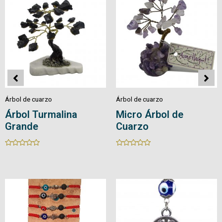
Árbol de cuarzo
Árbol de cuarzo
Árbol de Cuarzo
Bonsái Pirita Peque
Rated
Rated
0
0
out
out
of
of
5
5