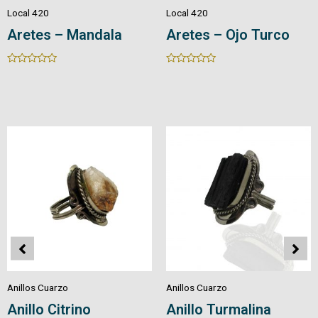
Local 420
Local 420
Aretes en Cuarzo
Aretes en Cuarzo
Piedra/Cristal
Natural
Rated
Rated
0
0
out
out
of
of
5
5
Anillos Cuarzo
Anillos Cuarzo
Anillo Pirita
Anillo Amatista