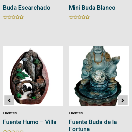
Buda Escarchado
Mini Buda Blanco
Rated
Rated
0
0
out
out
of
of
5
5
Fuentes
Fuentes
Fuente Humo – Villa
Fuente Buda de la
Fortuna