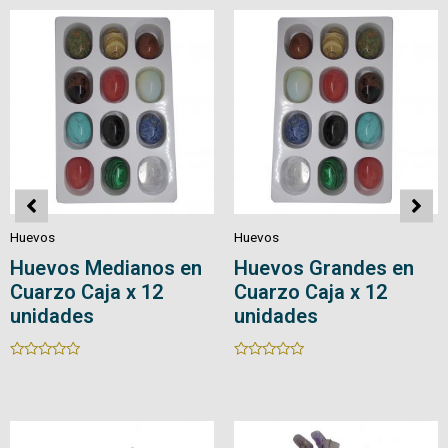
5
5
Huevos
Huevos
Huevos en Cuarzo
Huevos en Cuarzo
con Base
Rated
0
Rated
out
0
of
out
5
of
5