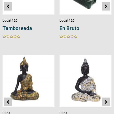
Local 420
Local 420
Tamboreada
En Bruto
Rated
Rated
0
0
out
out
of
of
5
5
Buda
Buda