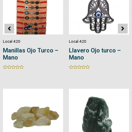
Local 420
Local 420
Ojo turco –
Manillas – Cuarzo
Manillas
Rated
Rated
0
0
out
out
of
of
5
5