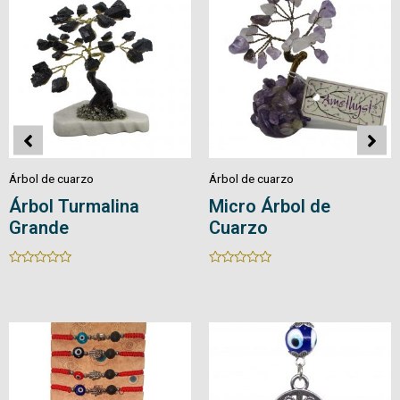
Árbol de cuarzo
Árbol de cuarzo
Árbol de Cuarzo
Bonsái Pirita 
Rated
Rated
0
0
out
out
of
of
5
5