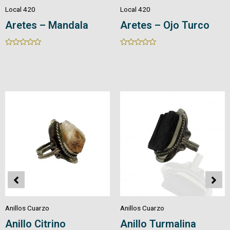
Local 420
Local 420
Aretes en Cuarzo
Aretes en Cuarzo
Piedra/Cristal
Natural
Rated
Rated
0
0
out
out
of
of
5
5
Anillos Cuarzo
Anillos Cuarzo
Anillo Pirita
Anillo Amatista