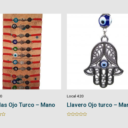
0
out
of
5
20
Local 420
ro Ojo turco – Mano
Manillas – Cuarzo
Rated
0
out