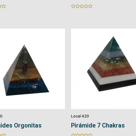
Rated
0
out
of
5
20
Local 420
ides Orgonitas
Pirámide 7 Chakras