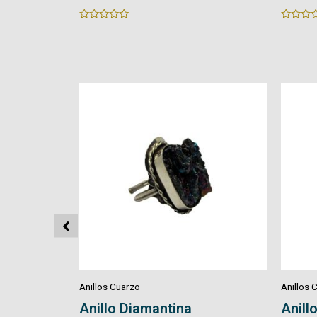
Rated
Rated
0
0
out
out
of
of
5
5
Anillos Cuarzo
Anillos 
Anillo Crisocola
Anillo