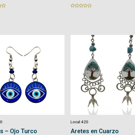
Rated
0
out
of
5
20
Local 420
s – Ojo Turco
Aretes en Cuarzo