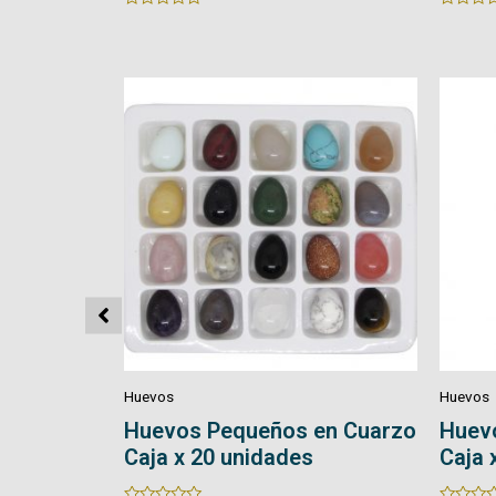
Rated
Rated
0
0
out
out
of
of
5
5
Huevos
Huevos
en Cuarzo
Huevos Medianos en Cuarzo
Huev
Caja x 12 unidades
Caja 