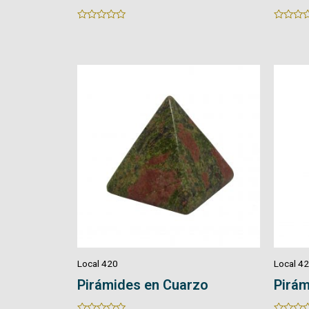
Rated
Rated
0
0
out
out
of
of
5
5
Local 420
Local 4
Pirámides en Cuarzo
Pirám