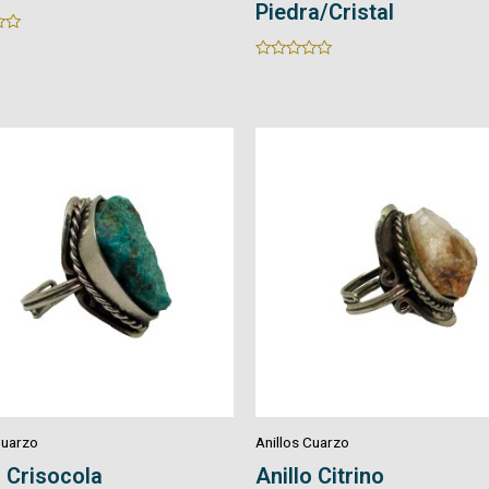
Piedra/Cristal
Rated
0
out
of
5
Cuarzo
Anillos Cuarzo
 Citrino
Anillo Turmalina