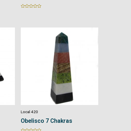
Rated
Rated
0
0
out
out
of
of
5
5
Local 420
Obelisco 7 Chakras