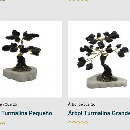
0
out
of
5
 cuarzo
Árbol de cuarzo
 Turmalina Grande
Micro Árbol de Cuarzo
Rated