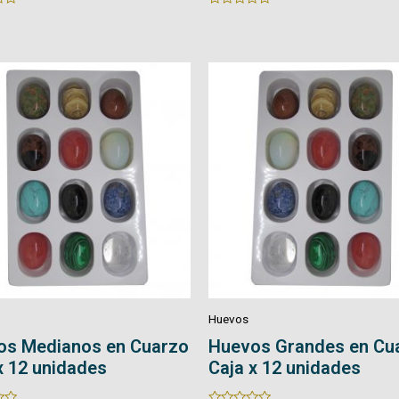
Rated
0
out
of
5
Huevos
os Grandes en Cuarzo
Huevos en Cuarzo con
x 12 unidades
Rated