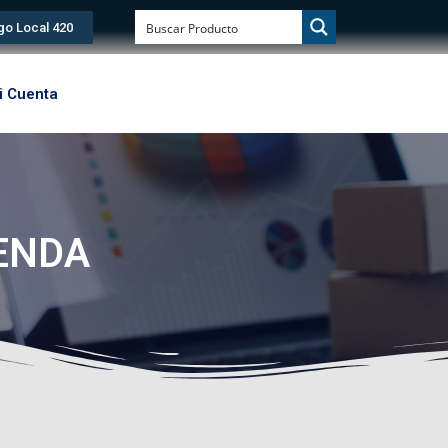
go Local 420
i Cuenta
0
No produ
IENDA