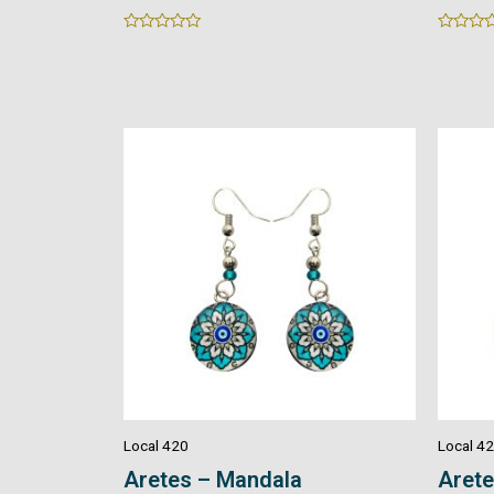
Rated
Rated
0
0
out
out
of
of
5
5
Local 420
Local 4
Aretes – Mandala
Arete