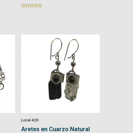
Rated
Rated
0
0
out
out
of
of
5
5
Local 420
Aretes en Cuarzo Natural