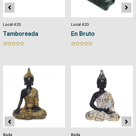
Local 420
Local 420
Tamboreada
En Bruto
Rated
Rated
0
0
out
out
of
of
5
5
Buda
Buda