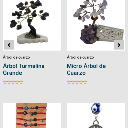
Árbol de cuarzo
Árbol de cuarzo
Árbol de Cuarzo
Bonsái Pirita Pequeñ
Rated
Rated
0
0
out
out
of
of
5
5