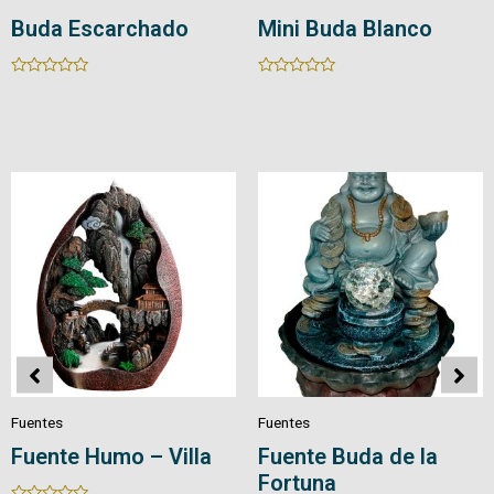
Buda Escarchado
Mini Buda Blanco
Rated
Rated
0
0
out
out
of
of
5
5
Fuentes
Fuentes
Fuente Humo – Villa
Fuente Buda de la
Fortuna