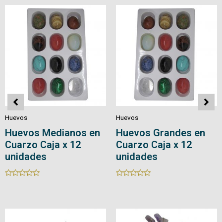
5
5
Huevos
Huevos
Huevos en Cuarzo
Huevos en Cuarzo
con Base
Rated
0
Rated
out
0
of
out
5
of
5