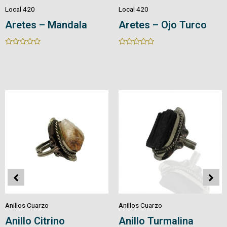
Local 420
Local 420
Aretes en Cuarzo
Aretes en Cuarzo
Piedra/Cristal
Natural
Rated
Rated
0
0
out
out
of
of
5
5
Anillos Cuarzo
Anillos Cuarzo
Anillo Pirita
Anillo Amatista