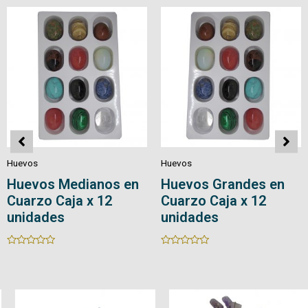
5
5
Huevos
Huevos
Huevos Medianos en
Huevos Grandes en
Cuarzo Caja x 12
Cuarzo Caja x 12
unidades
unidades
Rated
Rated
0
0
out
out
of
of
5
5