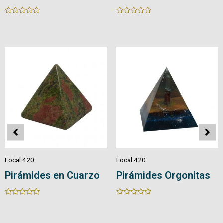
Rated
Rated
0
0
out
out
of
of
5
5
Local 420
Local 420
Pirámides en Cuarzo
Pirámides Orgonitas
Rated
Rated
0
0
out
out
of
of