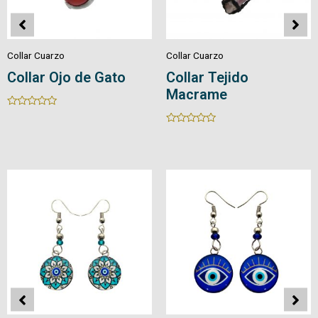
Collar Cuarzo
Collar Cuarzo
Collar Ojo de Gato
Collar Tejido
Macrame
Rated
0
Rated
out
0
of
out
5
of
5