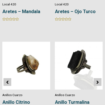
Local 420
Local 420
Aretes – Mandala
Aretes – Ojo Turco
Rated
Rated
0
0
out
out
of
of
5
5
Anillos Cuarzo
Anillos Cuarzo
Anillo Citrino
Anillo Turmalina