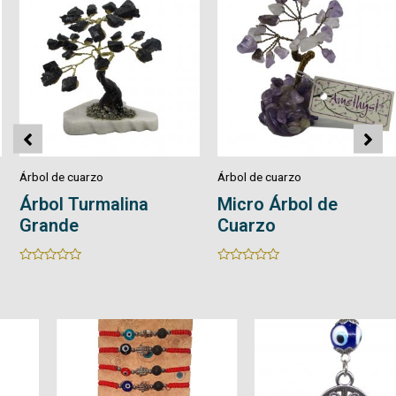
Árbol de cuarzo
Árbol de cuarzo
Árbol Turmalina
Micro Árbol de
Grande
Cuarzo
Rated
Rated
0
0
out
out
of
of
5
5