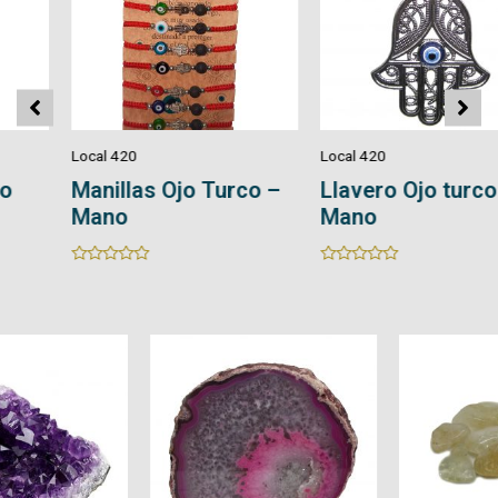
Local 420
Local 420
Manillas Ojo Turco –
Llavero Ojo turco –
Mano
Mano
Rated
Rated
0
0
out
out
of
of
5
5