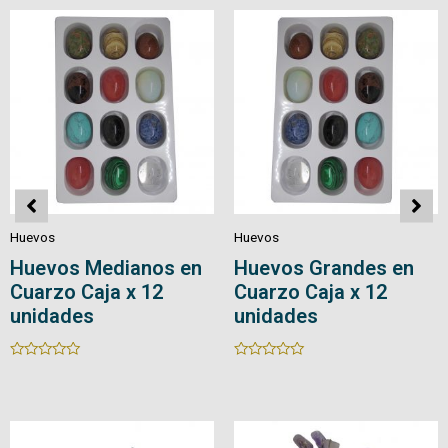
5
5
Huevos
Huevos
Huevos en Cuarzo
Huevos en Cuarzo
con Base
Rated
0
Rated
out
0
of
out
5
of
5