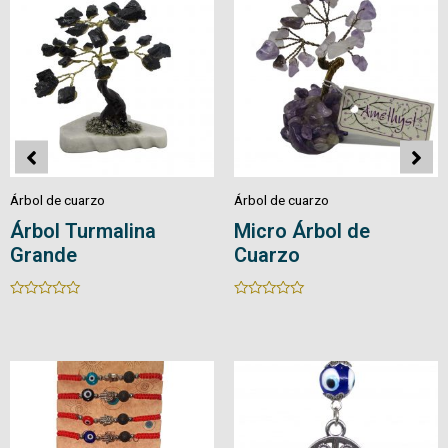
Árbol de cuarzo
Árbol de cuarzo
Árbol de Cuarzo
Bonsái Pirita Pequeño
Rated
Rated
0
0
out
out
of
of
5
5