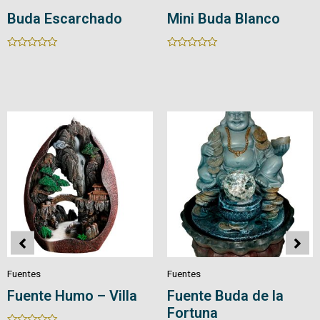
Buda Escarchado
Mini Buda Blanco
Rated
Rated
0
0
out
out
of
of
5
5
Fuentes
Fuentes
Fuente Humo – Villa
Fuente Buda de la
Fortuna