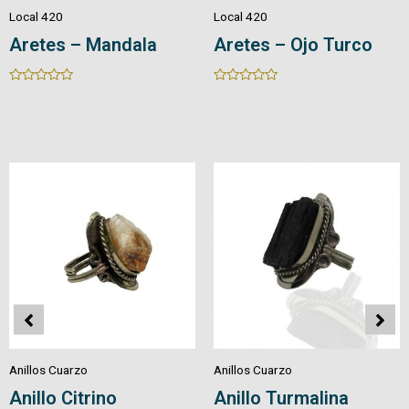
Local 420
Local 420
Aretes en Cuarzo
Aretes en Cuarzo
Piedra/Cristal
Natural
Rated
Rated
0
0
out
out
of
of
5
5
Anillos Cuarzo
Anillos Cuarzo
Anillo Pirita
Anillo Amatista