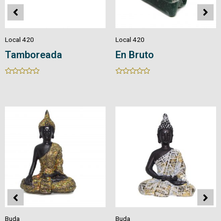
Local 420
Local 420
Drusa
Ágata Natural
Rated
Rated
0
0
out
out
of
of
5
5
Buda
Buda