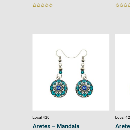
Rated
Rated
0
0
out
out
of
of
5
5
Local 420
Local 4
Aretes – Mandala
Arete