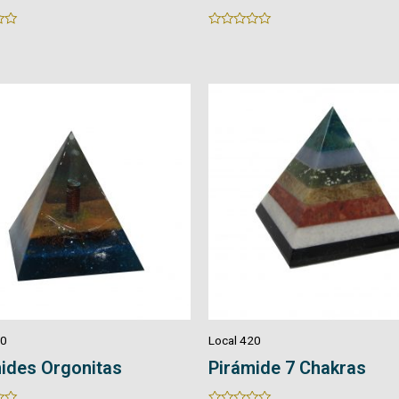
Rated
0
out
of
5
20
Local 420
ides Orgonitas
Pirámide 7 Chakras