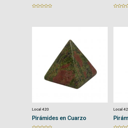
Rated
Rated
0
0
out
out
of
of
5
5
Local 420
Local 4
Pirámides en Cuarzo
Pirám