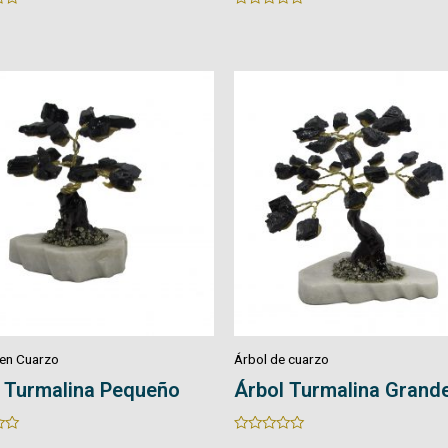
0
out
of
5
 cuarzo
Árbol de cuarzo
 Turmalina Grande
Micro Árbol de Cuarzo
Rated