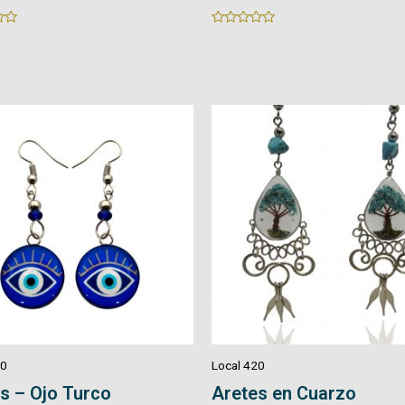
Rated
0
out
of
5
20
Local 420
s – Ojo Turco
Aretes en Cuarzo