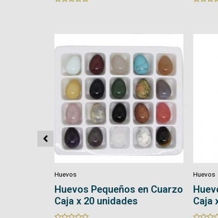
Rated
Rated
0
0
out
out
of
of
5
5
Huevos
Huevos
en Cuarzo
Huevos Medianos en Cuarzo
Huev
Caja x 12 unidades
Caja 