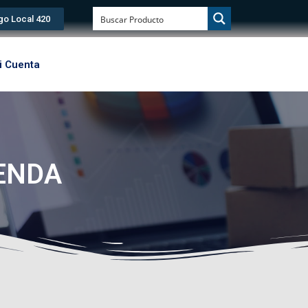
go Local 420
i Cuenta
0
No produ
IENDA