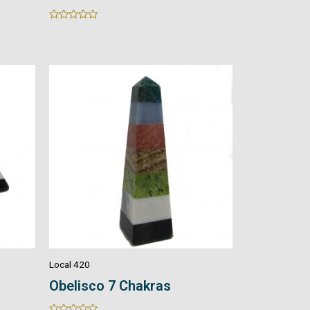
Rated
Rated
0
0
out
out
of
of
5
5
Local 420
Obelisco 7 Chakras