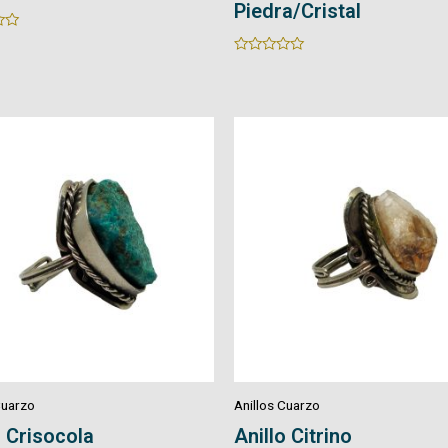
Piedra/Cristal
Rated
0
out
of
5
Cuarzo
Anillos Cuarzo
 Citrino
Anillo Turmalina