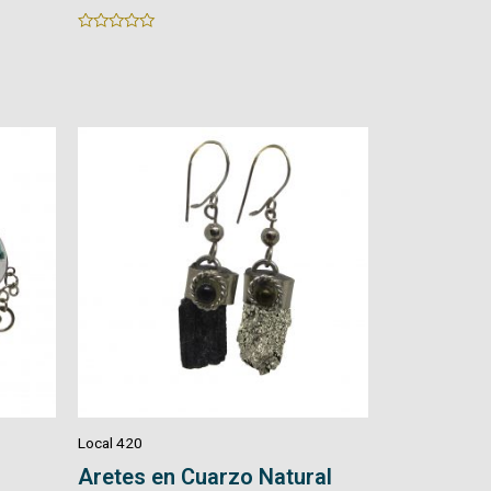
Rated
Rated
0
0
out
out
of
of
5
5
Local 420
Aretes en Cuarzo Natural