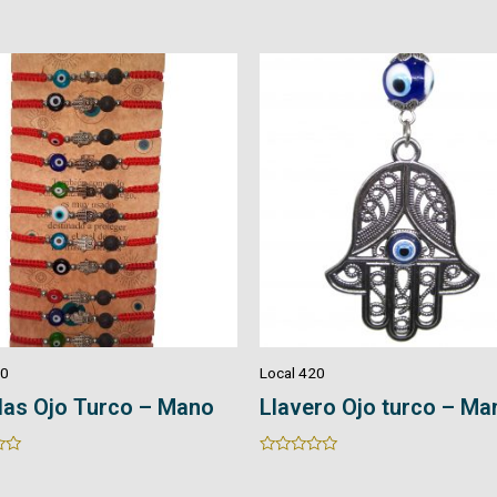
0
out
of
5
20
Local 420
ro Ojo turco – Mano
Manillas – Cuarzo
Rated
0
out