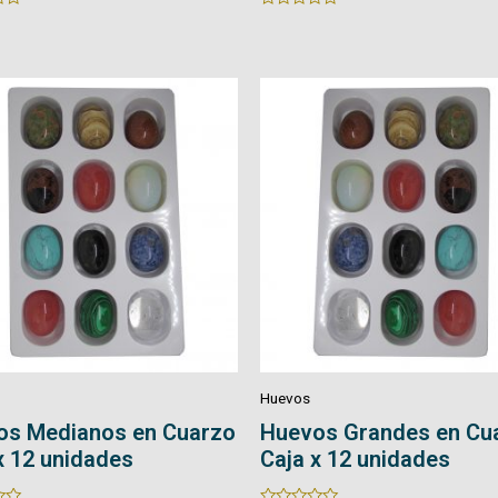
Rated
0
out
of
5
Huevos
os Grandes en Cuarzo
Huevos en Cuarzo con
x 12 unidades
Rated