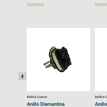
Rated
Rated
0
0
out
out
of
of
5
5
Anillos Cuarzo
Anillos 
Anillo Crisocola
Anillo