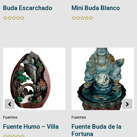
Buda Escarchado
Mini Buda Blanco
Rated
Rated
0
0
out
out
of
of
5
5
Fuentes
Fuentes
Fuente Humo – Villa
Fuente Buda de la
Fortuna