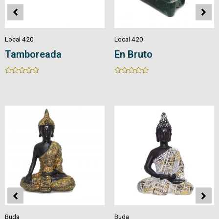
Local 420
Local 420
Tamboreada
En Bruto
Rated
Rated
0
0
out
out
of
of
5
5
Buda
Buda