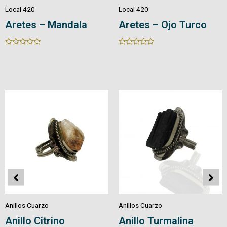
Local 420
Local 420
Aretes en Cuarzo
Aretes en Cuarzo
Piedra/Cristal
Natural
Rated
Rated
0
0
out
out
of
of
5
5
Anillos Cuarzo
Anillos Cuarzo
Anillo Pirita
Anillo Amatista