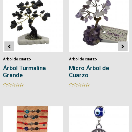
Árbol de cuarzo
Árbol de cuarzo
Árbol de Cuarzo
Bonsái Pirita Pequeño
Rated
Rated
0
0
out
out
of
of
5
5