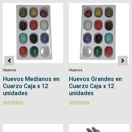
5
5
Huevos
Huevos
Huevos en Cuarzo
Huevos en Cuarzo
con Base
Rated
0
Rated
out
0
of
out
5
of
5