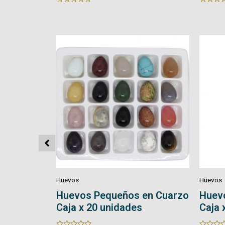
Rated
Rated
0
0
out
out
of
of
5
5
Huevos
Huevos
en Cuarzo
Huevos Medianos en Cuarzo
Huev
Caja x 12 unidades
Caja 