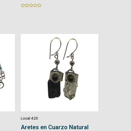
Rated
Rated
0
0
out
out
of
of
5
5
Local 420
Aretes en Cuarzo Natural