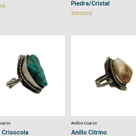
Piedra/Cristal
Rated
0
out
of
5
Cuarzo
Anillos Cuarzo
 Citrino
Anillo Turmalina