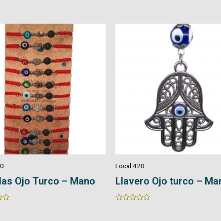
0
out
of
5
20
Local 420
ro Ojo turco – Mano
Manillas – Cuarzo
Rated
0
out