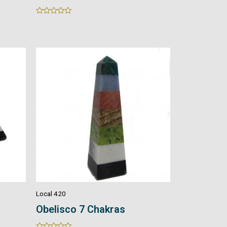
Rated
Rated
0
0
out
out
of
of
5
5
Local 420
Obelisco 7 Chakras