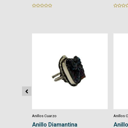
Rated
Rated
0
0
out
out
of
of
5
5
Anillos Cuarzo
Anillos 
Anillo Crisocola
Anillo