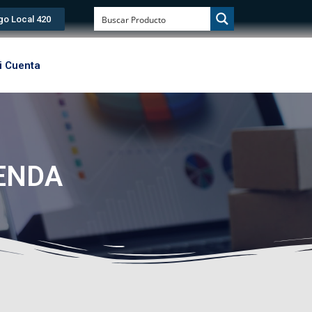
go Local 420
i Cuenta
0
No produ
IENDA