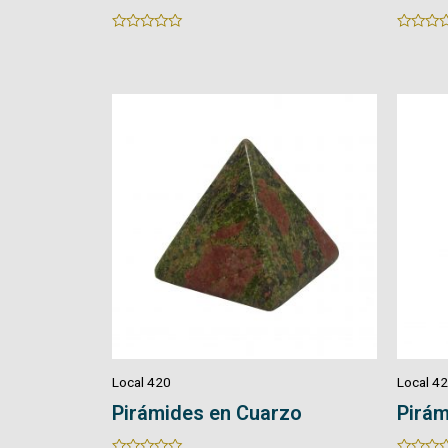
Rated
Rated
0
0
out
out
of
of
5
5
Local 420
Local 4
Pirámides en Cuarzo
Pirám