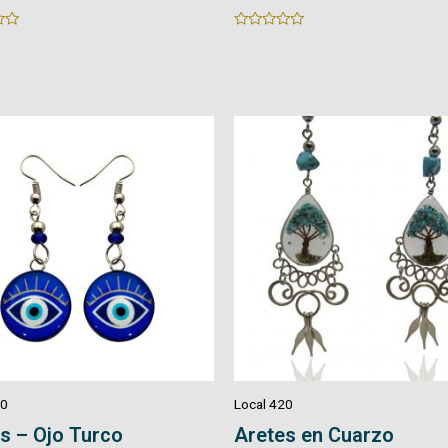
Rated
0
out
of
5
20
Local 420
s – Ojo Turco
Aretes en Cuarzo