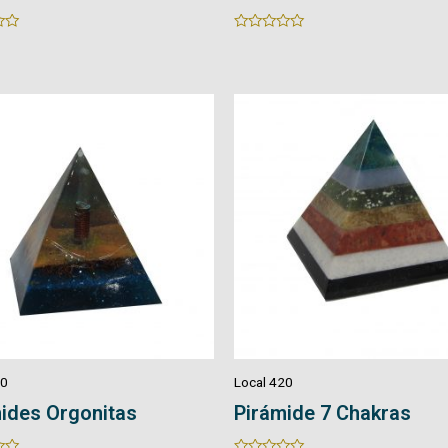
Rated
0
out
of
5
20
Local 420
ides Orgonitas
Pirámide 7 Chakras