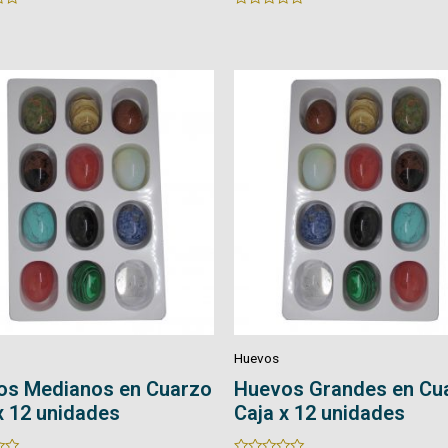
Rated
0
out
of
5
Huevos
os Grandes en Cuarzo
Huevos en Cuarzo con
x 12 unidades
Rated