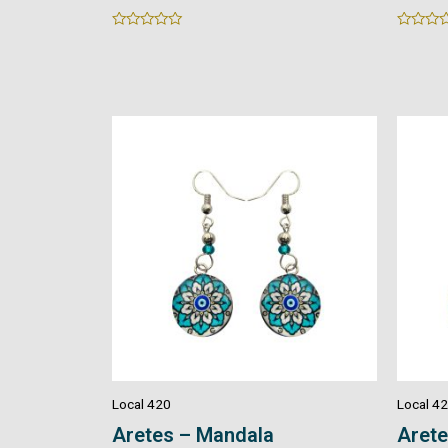
Rated
Rated
0
0
out
out
of
of
5
5
Local 420
Local 4
Aretes – Mandala
Arete