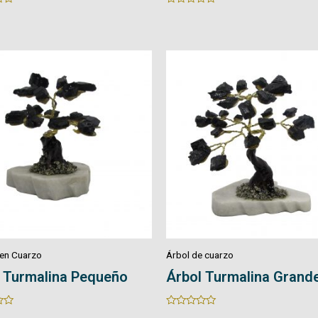
0
out
of
5
 cuarzo
Árbol de cuarzo
 Turmalina Grande
Micro Árbol de Cuarzo
Rated