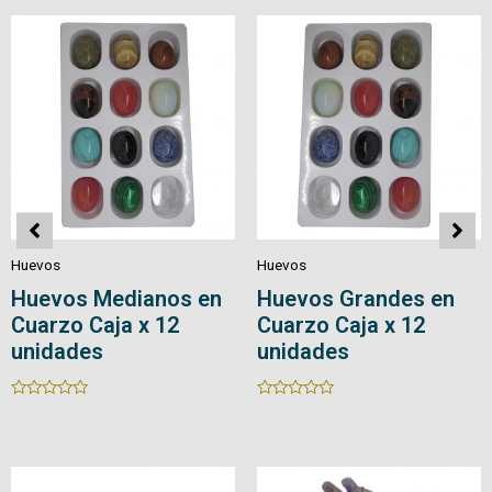
5
5
Huevos
Huevos
Huevos en Cuarzo
Huevos en Cuarzo
con Base
Rated
0
Rated
out
0
of
out
5
of
5