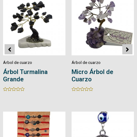
Árbol de cuarzo
Árbol de cuarzo
Árbol de Cuarzo
Bonsái Pirita Pequeño
Rated
Rated
0
0
out
out
of
of
5
5