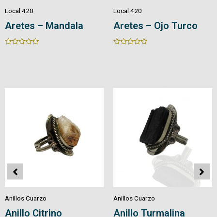
Local 420
Local 420
Aretes en Cuarzo
Aretes en Cuarzo
Piedra/Cristal
Natural
Rated
Rated
0
0
out
out
of
of
5
5
Anillos Cuarzo
Anillos Cuarzo
Anillo Pirita
Anillo Amatista