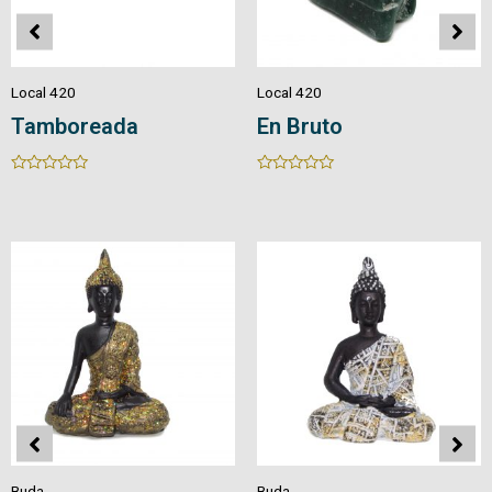
Local 420
Local 420
En Bruto
Drusa
Rated
Rated
0
0
out
out
of
of
5
5
Buda
Buda