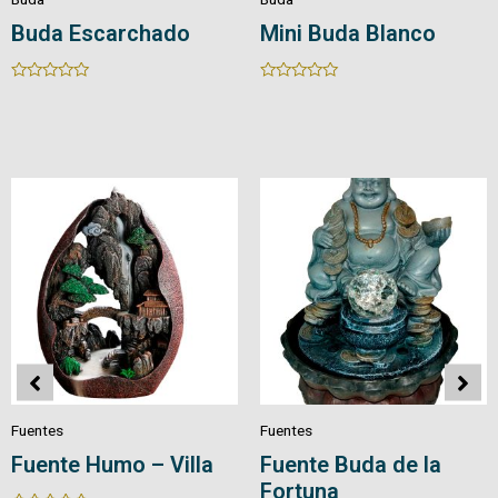
Buda Escarchado
Mini Buda Blanco
Rated
Rated
0
0
out
out
of
of
5
5
Fuentes
Fuentes
Fuente Humo – Villa
Fuente Buda de la
Fortuna